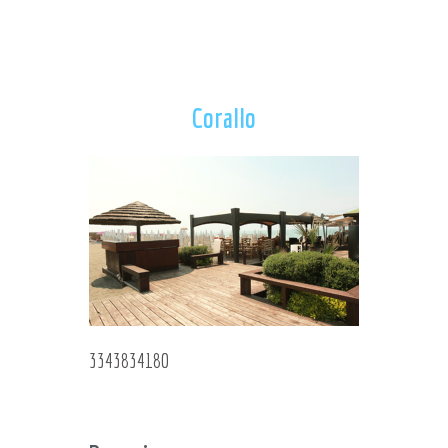
Corallo
3343834180