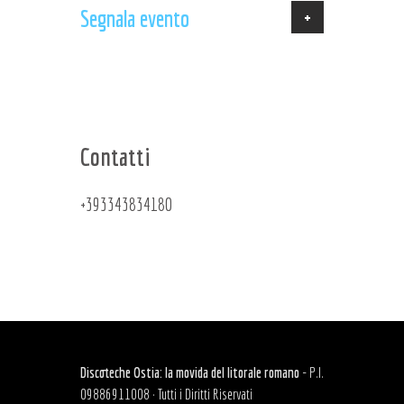
+
Segnala evento
Contatti
+393343834180
Discoteche Ostia: la movida del litorale romano
- P.I.
09886911008 · Tutti i Diritti Riservati