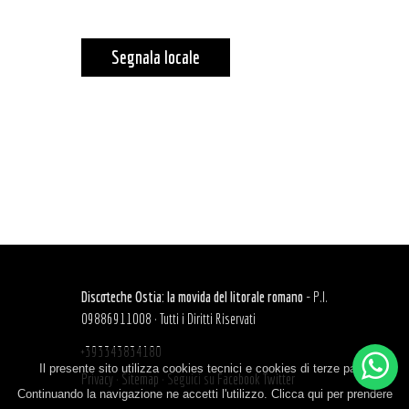
Segnala locale
Discoteche Ostia: la movida del litorale romano
- P.I.
09886911008 · Tutti i Diritti Riservati
+393343834180
Il presente sito utilizza cookies tecnici e cookies di terze parti.
Privacy
·
Sitemap
·
Seguici su
Facebook
Twitter
Continuando la navigazione ne accetti l'utilizzo. Clicca qui per prendere