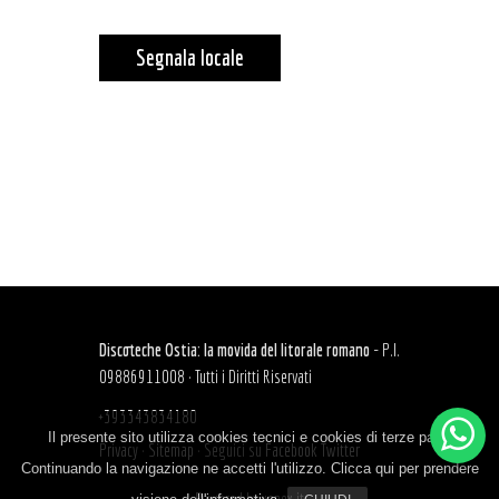
Segnala locale
Discoteche Ostia: la movida del litorale romano
- P.I.
09886911008 · Tutti i Diritti Riservati
+393343834180
Il presente sito utilizza cookies tecnici e cookies di terze parti.
Privacy
·
Sitemap
·
Seguici su
Facebook
Twitter
Continuando la navigazione ne accetti l'utilizzo. Clicca qui per prendere