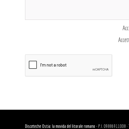
Acc
Accet
Discoteche Ostia: la movida del litorale romano
- P.I. 09886911008 · Tut