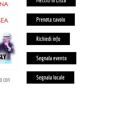
Mettiti in Lista
Prenota tavolo
Richiedi info
Segnala evento
Segnala locale
no con