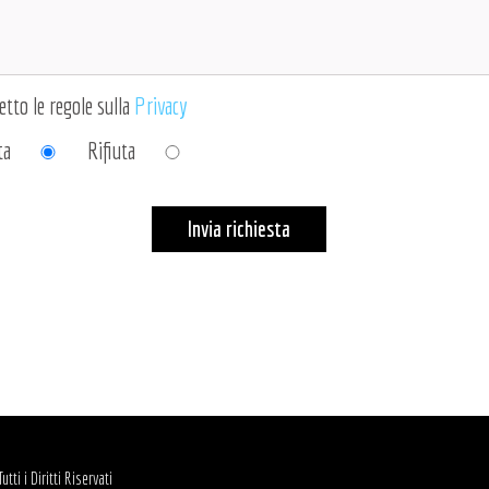
etto le regole sulla
Privacy
ta
Rifiuta
Invia richiesta
ti i Diritti Riservati