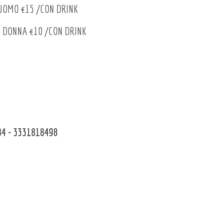
 UOMO €15 /CON DRINK
0 DONNA €10 /CON DRINK
784 - 3331818498