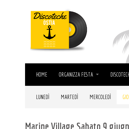
HOME
ORGANIZZA FESTA
DISCOTEC
LUNEDÌ
MARTEDÌ
MERCOLEDÌ
GIO
Marine Village Sabato 9 giug