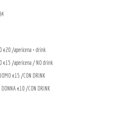
84
20 /apericena + drink
€15 /apericena / NO drink
 UOMO €15 /CON DRINK
0 DONNA €10 /CON DRINK