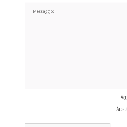
Acc
Accet