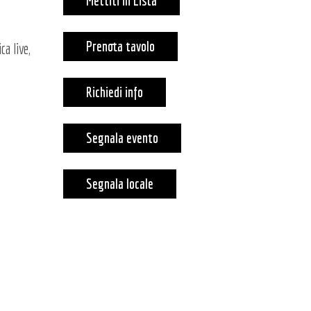
Mettiti in Lista
Prenota tavolo
ca live,
Richiedi info
Segnala evento
Segnala locale