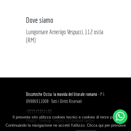
Dove siamo
Lungomare Amerigo Vespucci, 112 ostia
(RM)
Discoteche Ostia: la movida del litorale romano
- P.I.
09886911008 · Tutti i Diritti Riservati
+393343834180
Il presente sito utilizza cookies tecnici e cookies di terze parti.
Privacy
·
Sitemap
·
Seguici su
Facebook
Twitter
Continuando la navigazione ne accetti l'utilizzo. Clicca qui per prendere