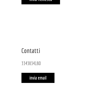
Contatti
3343834180
invia email