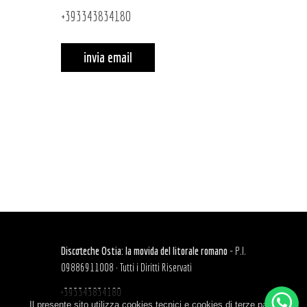
+393343834180
invia email
Discoteche Ostia: la movida del litorale romano
- P.I.
09886911008 · Tutti i Diritti Riservati
+393343834180
Il presente sito utilizza cookies tecnici e cookies di terze parti.