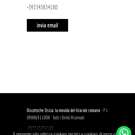
+393343834180
invia email
Discoteche Ostia: la movida del litorale romano
- P.I.
09886911008 · Tutti i Diritti Riservati
+393343834180
Il presente sito utilizza cookies tecnici e cookies di terze parti.