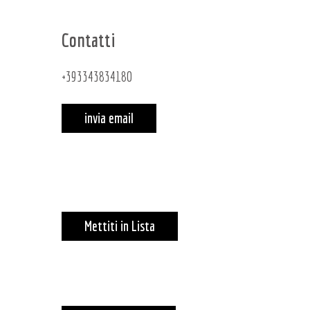
Contatti
+393343834180
invia email
Mettiti in Lista