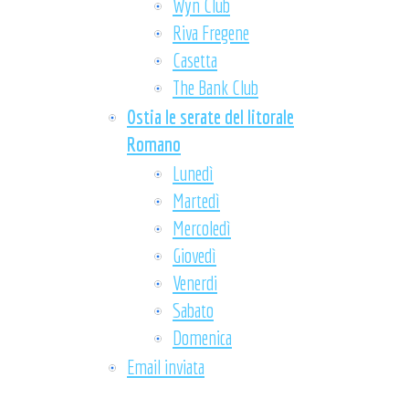
Wyn Club
Riva Fregene
Casetta
The Bank Club
Ostia le serate del litorale
Romano
Lunedì
Martedì
Mercoledì
Giovedì
Venerdi
Sabato
Domenica
Email inviata