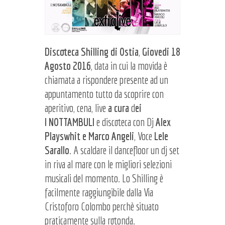
Discoteca
Shilling di Ostia
,
Giovedi 18
Agosto
2016
, data in cui la movida è
chiamata a rispondere presente ad un
appuntamento tutto da scoprire con
aperitivo, cena, live
a cura
d
ei
I NOTTAMBULI
e discoteca con Dj
Alex
Playswhit e Marco Angeli
, Voce
Lele
Sarallo
. A scaldare il dancefloor un dj set
in riva al mare con le migliori selezioni
musicali del momento. Lo Shilling è
facilmente raggiungibile dalla Via
Cristoforo Colombo perchè situato
praticamente sulla rotonda.